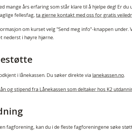
ed mange års erfaring som står klare til å hjelpe deg! Er du
aglige fellesfag,
ta gjerne kontakt med oss for gratis veiled
ormasjon om kurset velg "Send meg info"-knappen under. V
et nederst i høyre hjørne.
estøtte
dkjent i lånekassen. Du søker direkte via
lanekassen.no
.
lån og stipend fra Lånekassen som deltaker hos K2 utdanni
dning
 en fagforening, kan du i de fleste fagforeningene søke støtt