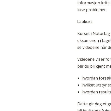
informasjon kriti
løse problemer.
Labkurs
Kurset i Naturfag 
eksamenen i faget.
se videoene når d
Videoene viser fo
blir du bli kjent m
hvordan forsø
hvilket utstyr 
hvordan resulta
Dette gir deg et 
bli bedt om på de