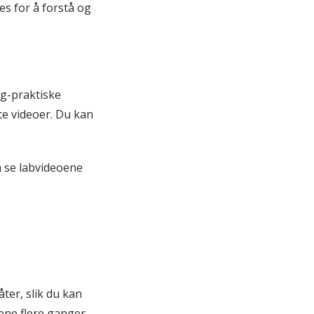
es for å forstå og
ig-praktiske
te videoer. Du kan
å se labvideoene
ter, slik du kan
ene flere ganger