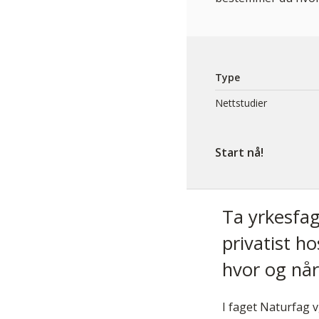
Helsesekretær
Laboratorie og skiftestue
Tannhelsesekretær
Type
Klinikk-kurs
Nettstudier
Apotektekniker
Helsefagarbeider
Start nå!
Barne- og ungdomsarbeider
Pleiemedarbeider
Ta yrkesfag
Fagbrev intensiv (noe bransjeerfaring)
privatist 
Norskkurs
hvor og når 
I faget Naturfag 