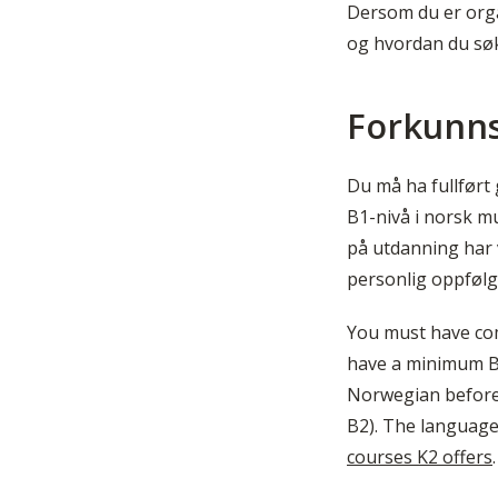
Dersom du er orga
og hvordan du søk
Forkunn
Du må ha fullført
B1-nivå i norsk mu
på utdanning har v
personlig oppfølgi
You must have com
have a minimum B1
Norwegian before 
B2). The language 
courses K2 offers
.