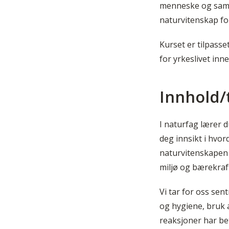
menneske og samfu
naturvitenskap fo
Kurset er tilpass
for yrkeslivet in
Innhold
I naturfag lærer 
deg innsikt i hvo
naturvitenskapen 
miljø og bærekraft
Vi tar for oss se
og hygiene, bruk 
reaksjoner har be