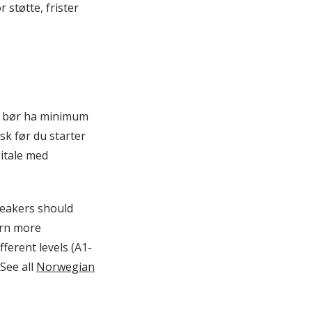
støtte, frister
ge bør ha minimum
sk før du starter
gitale med
peakers should
arn more
ferent levels (A1-
See all
Norwegian