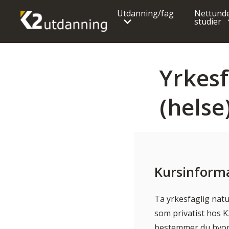
Utdanning/fag
Nettunde
studier
Yrkesf
(helse
Helsesekretær
Bygg og håndverksfag
Tannhelsesekretær
Elektriker
Apotektekniker
Energimontør
Helsefagarbeider
Kursinform
Elektroreparatør
Barne- og ungdomsarbeid
Telekommunikasjonsmontør
Pleiemedarbeider
Ta yrkesfaglig natu
Rørlegger
som privatist hos 
Helseutdanning
bestemmer du hvor 