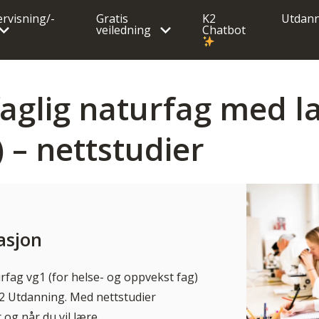
rvisning/-
Gratis
K2
Utdann
veiledning
Chatbot
aglig naturfag med l
) – nettstudier
asjon
er
rfag vg1 (for helse- og oppvekst fag)
K2 Utdanning. Med nettstudier
og når du vil lære.