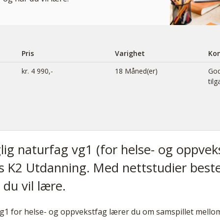
Pris
Varighet
Ko
kr. 4 990,-
18 Måned(er)
God
til
lig naturfag vg1 (for helse- og oppvek
hos K2 Utdanning. Med nettstudier be
du vil lære.
vg1 for helse- og oppvekstfag lærer du om samspillet mellom