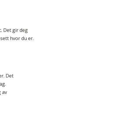
. Det gir deg
sett hvor du er.
er. Det
ag.
g av