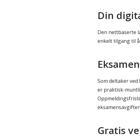
Din digi
Den nettbaserte læ
enkelt tilgang ti
Eksamen
Som deltaker ved K
er praktisk-muntl
Oppmeldingsfriste
eksamensavgiften
Gratis ve