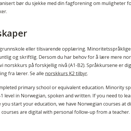
nisert bør du sjekke med din fagforening om muligheter for 
er.
skaper
 grunnskole eller tilsvarende opplæring. Minoritetsspråkli
ntlig og skriftlig. Dersom du har behov for å lære mere nor
i norskkurs på forskjellig nivå (A1-B2). Språkkursene er di
ng fra lærer. Se alle
norskkurs K2 tilbyr
.
pleted primary school or equivalent education. Minority s
 level in Norwegian, spoken and written. If you need to le
you start your education, we have Norwegian courses at dif
courses are digital with personal follow-up from a teacher. 