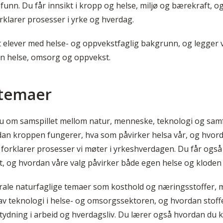
nn. Du får innsikt i kropp og helse, miljø og bærekraft, o
rklarer prosesser i yrke og hverdag.
et elever med helse- og oppvekstfaglig bakgrunn, og legger 
nen helse, omsorg og oppvekst.
/temaer
du om samspillet mellom natur, menneske, teknologi og samf
rdan kroppen fungerer, hva som påvirker helsa vår, og hvor
forklarer prosesser vi møter i yrkeshverdagen. Du får og
, og hvordan våre valg påvirker både egen helse og kloden v
ntrale naturfaglige temaer som kosthold og næringsstoffer,
av teknologi i helse- og omsorgssektoren, og hvordan stoff
tydning i arbeid og hverdagsliv. Du lærer også hvordan du 