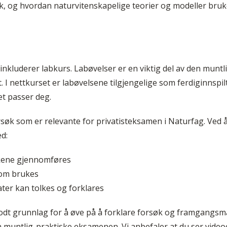
sk, og hvordan naturvitenskapelige teorier og modeller bruk
inkluderer labkurs. Labøvelser er en viktig del av den muntl
 I nettkurset er labøvelsene tilgjengelige som ferdiginnspil
et passer deg.
rsøk som er relevante for privatisteksamen i Naturfag. Ved 
ed:
kene gjennomføres
som brukes
ter kan tolkes og forklares
godt grunnlag for å øve på å forklare forsøk og framgangsmå
n muntlig-praktiske eksamenen. Vi anbefaler at du ser video