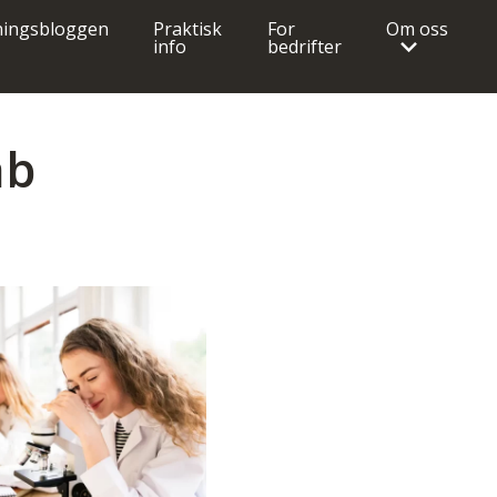
ingsbloggen
Praktisk
For
Om oss
info
bedrifter
ab
Helseutdanninger
Elektriker