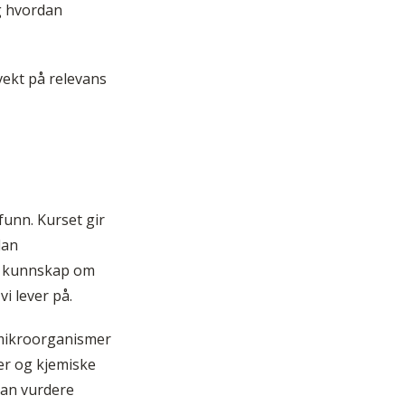
g hvordan
vekt på relevans
unn. Kurset gir
dan
så kunnskap om
i lever på.
 mikroorganismer
er og kjemiske
kan vurdere