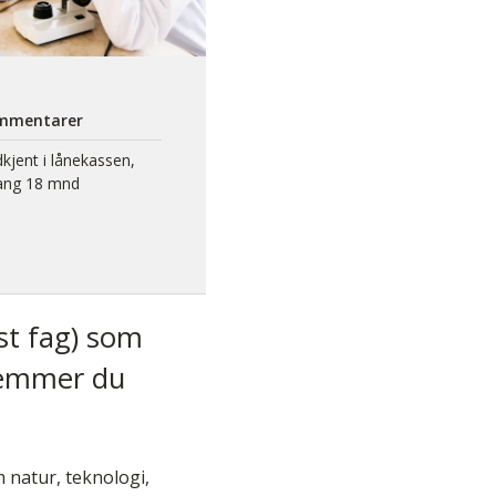
mmentarer
kjent i lånekassen,
gang 18 mnd
st fag) som
stemmer du
 natur, teknologi,