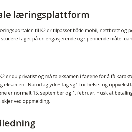
tale læringsplattform
ringsportalen til K2 er tilpasset både mobil, nettbrett og pc
l å studere faget på en engasjerende og spennende måte, uan
2 er du privatist og må ta eksamen i fagene for å få karakt
ig eksamen i Naturfag yrkesfag vg1 for helse- og oppvekstf
ne er normalt 15. september og 1. februar. Husk at betalin
 skjer ved oppmelding.
iledning