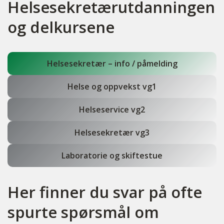
Helsesekretærutdanningen
og delkursene
Helsesekretær – info / påmelding
Helse og oppvekst vg1
Helseservice vg2
Helsesekretær vg3
Laboratorie og skiftestue
Her finner du svar på ofte
spurte spørsmål om