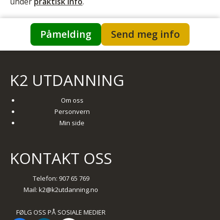
under
praktisk info
.
Påmelding
Send meg info
K2 UTDANNING
Om oss
Personvern
Min side
KONTAKT OSS
Telefon: 907 65 769
Mail:
k2@k2utdanning.no
FØLG OSS PÅ SOSIALE MEDIER